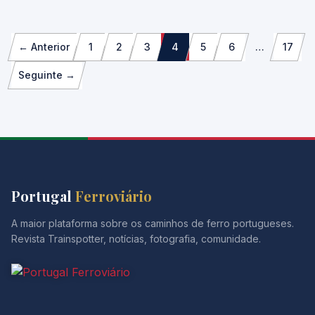
Paginação
← Anterior
1
2
3
4
5
6
…
17
dos
Seguinte →
conteúdos
Portugal
Ferroviário
A maior plataforma sobre os caminhos de ferro portugueses.
Revista Trainspotter, notícias, fotografia, comunidade.