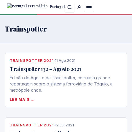
Skip
Portugal
to
the
content
Trainspotter
TRAINSPOTTER 2021
·
11 Ago 2021
Trainspotter 132 – Agosto 2021
Edição de Agosto da Trainspotter, com uma grande
reportagem sobre o sistema ferroviário de Tóquio, a
metrópole onde…
LER MAIS →
TRAINSPOTTER 2021
·
12 Jul 2021