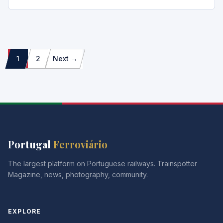
Paginação
1
2
Next →
dos
conteúdos
Portugal
Ferroviário
The largest platform on Portuguese railways. Trainspotter
Magazine, news, photography, community.
EXPLORE