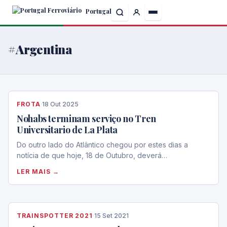
Skip
Portugal
to
the
content
#Argentina
FROTA
·
18 Out 2025
Nohabs terminam serviço no Tren
Universitario de La Plata
Do outro lado do Atlântico chegou por estes dias a
notícia de que hoje, 18 de Outubro, deverá…
LER MAIS →
TRAINSPOTTER 2021
·
15 Set 2021