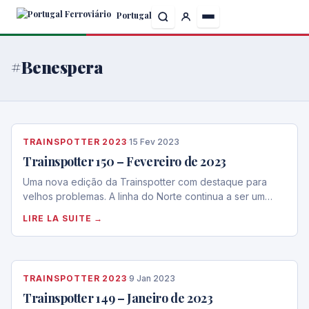
Skip
Portugal
to
the
content
#Benespera
TRAINSPOTTER 2023
·
15 Fev 2023
Trainspotter 150 – Fevereiro de 2023
Uma nova edição da Trainspotter com destaque para
velhos problemas. A linha do Norte continua a ser um…
LIRE LA SUITE →
TRAINSPOTTER 2023
·
9 Jan 2023
Trainspotter 149 – Janeiro de 2023