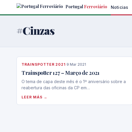
Skip
Portugal
Ferroviário
Noticias
to
the
content
#Cinzas
TRAINSPOTTER 2021
·
9 Mar 2021
Trainspotter 127 – Março de 2021
O tema de capa deste mês é o 1º aniversário sobre a
reabertura das oficinas da CP em…
LEER MÁS →