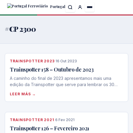
Skip
Portugal
to
the
content
#CP 2300
TRAINSPOTTER 2023
·
16 Out 2023
Trainspotter 158 – Outubro de 2023
A caminho do final de 2023 apresentamos mais uma
edição da Trainspotter que serve para lembrar os 30…
LEER MÁS →
TRAINSPOTTER 2021
·
6 Fev 2021
Trainspotter 126 – Fevereiro 2021