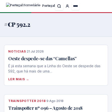
Skip
Portugal
to
the
content
#CP 592.2
NOTICIAS
·
21 Jul 2026
Oeste despede-se das “Camellas”
É já esta semana que a Linha do Oeste se despede das
592, que há mais de uma…
LER MAIS →
TRAINSPOTTER 2018
·
9 Ago 2018
Trainspotter nº 096 – Agosto de 2018