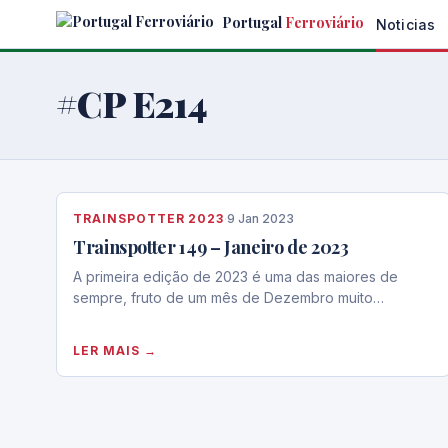
Skip
Portugal
Ferroviário
Noticias
to
the
content
#CP E214
TRAINSPOTTER 2023
·
9 Jan 2023
Trainspotter 149 – Janeiro de 2023
A primeira edição de 2023 é uma das maiores de
sempre, fruto de um mês de Dezembro muito…
LER MAIS →