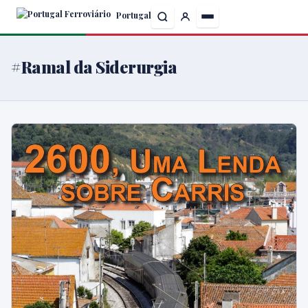
Skip
Portugal
to
the
content
#Ramal da Siderurgia