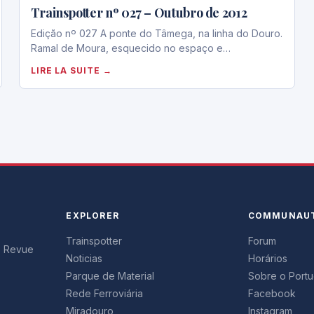
Trainspotter nº 027 – Outubro de 2012
Edição nº 027 A ponte do Tâmega, na linha do Douro.
Ramal de Moura, esquecido no espaço e…
LIRE LA SUITE →
EXPLORER
COMMUNAU
Trainspotter
Forum
s. Revue
Noticias
Horários
Parque de Material
Sobre o Portug
Rede Ferroviária
Facebook
Miradouro
Instagram