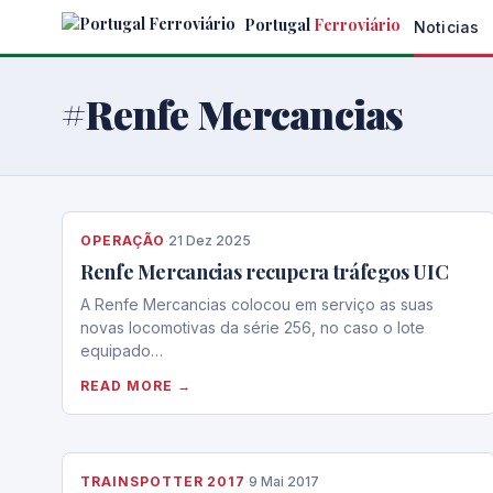
Skip
Portugal
Ferroviário
Noticias
to
the
content
#Renfe Mercancias
OPERAÇÃO
·
21 Dez 2025
Renfe Mercancias recupera tráfegos UIC
A Renfe Mercancias colocou em serviço as suas
novas locomotivas da série 256, no caso o lote
equipado…
READ MORE →
TRAINSPOTTER 2017
·
9 Mai 2017