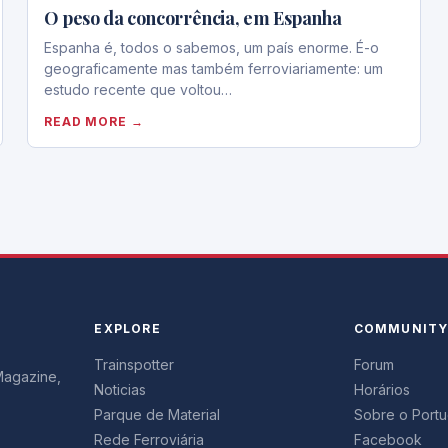
O peso da concorrência, em Espanha
Espanha é, todos o sabemos, um país enorme. É-o
geograficamente mas também ferroviariamente: um
estudo recente que voltou…
READ MORE →
EXPLORE
COMMUNIT
Trainspotter
Forum
 Magazine,
Noticias
Horários
Parque de Material
Sobre o Portug
Rede Ferroviária
Facebook