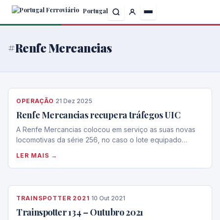
Skip
Portugal
to
the
content
#Renfe Mercancias
OPERAÇÃO
·
21 Dez 2025
Renfe Mercancias recupera tráfegos UIC
A Renfe Mercancias colocou em serviço as suas novas
locomotivas da série 256, no caso o lote equipado…
LER MAIS →
TRAINSPOTTER 2021
·
10 Out 2021
Trainspotter 134 – Outubro 2021