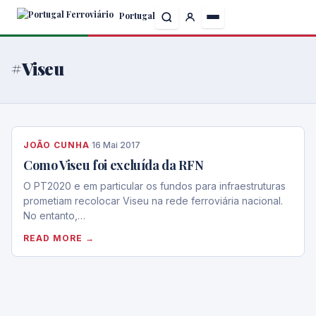
Skip
Portugal
to
the
content
#Viseu
JOÃO CUNHA
·
16 Mai 2017
Como Viseu foi excluída da RFN
O PT2020 e em particular os fundos para infraestruturas
prometiam recolocar Viseu na rede ferroviária nacional.
No entanto,…
READ MORE →