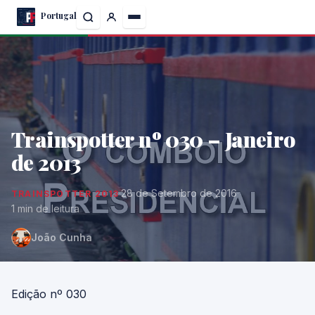
Skip
Portugal
to
the
content
Trainspotter nº 030 – Janeiro
de 2013
·
28 de Setembro de 2016
·
TRAINSPOTTER 2013
1 min de leitura
João Cunha
Edição nº 030