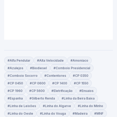
#Alfa Pendular
#Alta Velocidade
#Amoníaco
#Azulejos
#Biodiesel
#Comboio Presidencial
#Comboio Socorro
#Contentores
#CP 0350
#CP 0450
#CP 0600
#CP 1400
#CP 1550
#CP 1960
#CP 5600
#Eletrificação
#Ensaios
#Espanha
#Gilberto Renda
#Linha da Beira Baixa
#Linha de Leixões
#Linha do Algarve
#Linha do Minho
#Linha do Oeste
#Linha do Vouga
#Madeira
#MNF