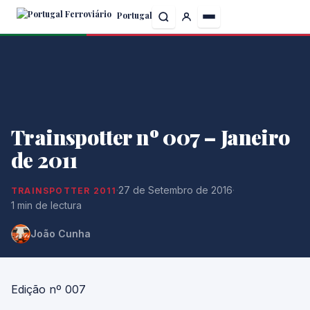
Skip
Portugal
to
the
content
Trainspotter nº 007 – Janeiro
de 2011
·
27 de Setembro de 2016
·
TRAINSPOTTER 2011
1 min de lectura
João Cunha
Edição nº 007