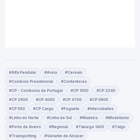
#Alfa Pendular
#Areia
#Cereais
#Comboio Presidencial
#Contentores
#CP - Comboios de Portugal
#CP 1900
#CP 2240
#CP 2600
#CP 4000
#CP 4700
#CP 5600
#CP 592
#CP Carga
#Foguete
#Intercidades
#Linha do Norte
#Linha do Sul
#Madeira
#Modelismo
#Porto de Aveiro
#Regional
#Takargo 1400
#Talgo
#Trainspotting
#Variante de Alcácer