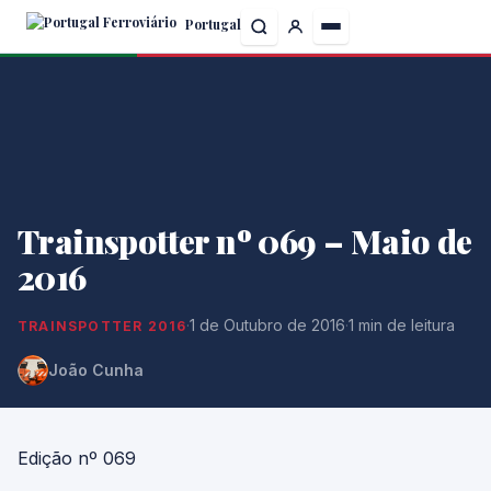
Skip
Portugal
to
the
content
Trainspotter nº 069 – Maio de
2016
·
1 de Outubro de 2016
·
1 min de leitura
TRAINSPOTTER 2016
João Cunha
Edição nº 069