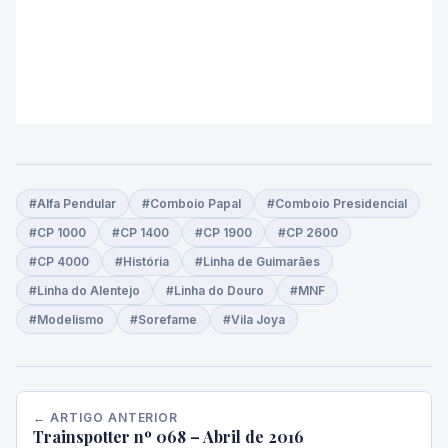
#Alfa Pendular
#Comboio Papal
#Comboio Presidencial
#CP 1000
#CP 1400
#CP 1900
#CP 2600
#CP 4000
#História
#Linha de Guimarães
#Linha do Alentejo
#Linha do Douro
#MNF
#Modelismo
#Sorefame
#Vila Joya
← ARTIGO ANTERIOR
Trainspotter nº 068 – Abril de 2016