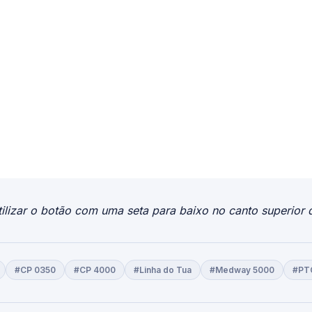
ilizar o botão com uma seta para baixo no canto superior d
#CP 0350
#CP 4000
#Linha do Tua
#Medway 5000
#PT