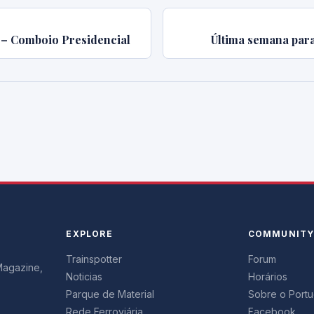
I – Comboio Presidencial
Última semana para
EXPLORE
COMMUNIT
Trainspotter
Forum
 Magazine,
Noticias
Horários
Parque de Material
Sobre o Portug
Rede Ferroviária
Facebook