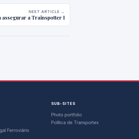
NEXT ARTICLE →
 assegurar a Trainspotter I
Y
SUB-SITES
Photo portfolio
Política de Transportes
al Ferroviário