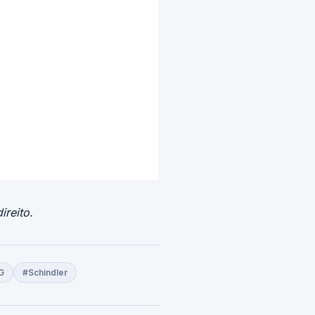
ireito.
G
#Schindler