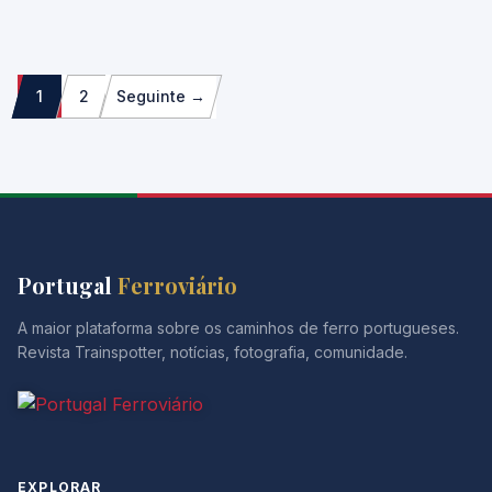
Paginação
1
2
Seguinte →
dos
conteúdos
Portugal
Ferroviário
A maior plataforma sobre os caminhos de ferro portugueses.
Revista Trainspotter, notícias, fotografia, comunidade.
EXPLORAR