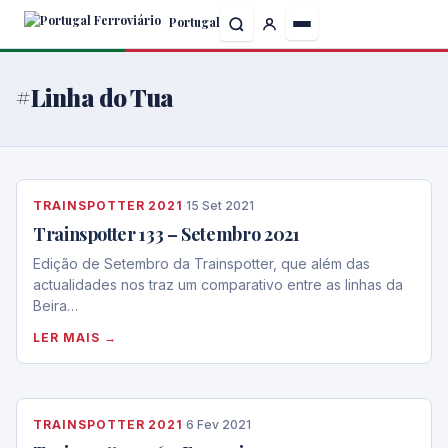
Skip
Portugal
to
the
content
#Linha do Tua
TRAINSPOTTER 2021
·
15 Set 2021
Trainspotter 133 – Setembro 2021
Edição de Setembro da Trainspotter, que além das
actualidades nos traz um comparativo entre as linhas da
Beira…
LER MAIS →
TRAINSPOTTER 2021
·
6 Fev 2021