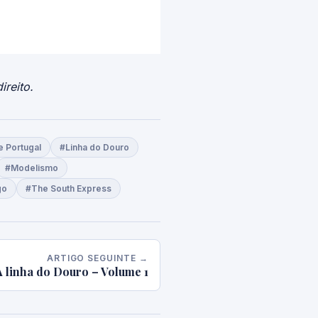
ireito.
e Portugal
#Linha do Douro
#Modelismo
go
#The South Express
ARTIGO SEGUINTE →
 A linha do Douro – Volume 1