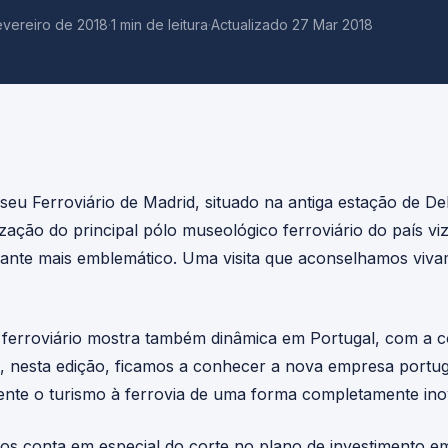
evereiro de 2018
·
1 min de leitura
·
Actualizado 27 Mar 2018
u Ferroviário de Madrid, situado na antiga estação de De
nização do principal pólo museológico ferroviário do país v
lante mais emblemático. Uma visita que aconselhamos viva
 ferroviário mostra também dinâmica em Portugal, com a c
, nesta edição, ficamos a conhecer a nova empresa portu
ente o turismo à ferrovia de uma forma completamente ino
os conta em especial do corte no plano de investimento em