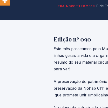
·
13 de F
TRAINSPOTTER 2018
Edição nº 090
Este mês passeamos pelo Muse
linhas gerais a vida e a orga
resumo do seu material circu
para ver!
A preservação do património
preservação da Nohab 0111 e
que promete unir umbilicalm
No plano da actualidade, dam