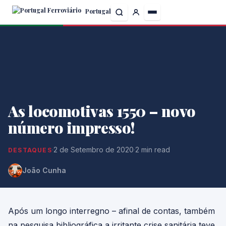
Skip
Portugal
to
the
content
As locomotivas 1550 – novo
número impresso!
·
2 de Setembro de 2020
·
2 min read
DESTAQUES
João Cunha
Após um longo interregno – afinal de contas, também
na pesquisa bibliográfica a irritante crise sanitária teve