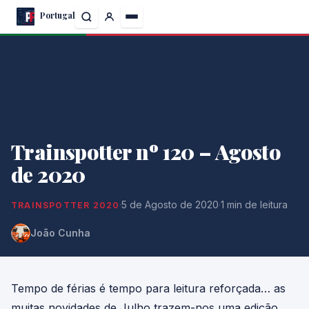
Skip
Portugal
to
the
content
Trainspotter nº 120 – Agosto
de 2020
·
5 de Agosto de 2020
·
1 min de leitura
TRAINSPOTTER 2020
João Cunha
Tempo de férias é tempo para leitura reforçada… as
muitas novidades de Julho trazem-nos uma edição