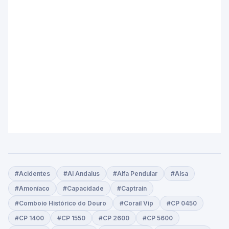
#Acidentes
#Al Andalus
#Alfa Pendular
#Alsa
#Amoníaco
#Capacidade
#Captrain
#Comboio Histórico do Douro
#Corail Vip
#CP 0450
#CP 1400
#CP 1550
#CP 2600
#CP 5600