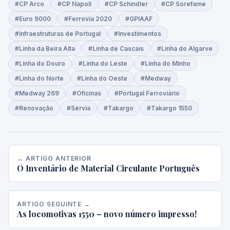
#CP Arco
#CP Napoli
#CP Schindler
#CP Sorefame
#Euro 9000
#Ferrovia 2020
#GPIAAF
#Infraestruturas de Portugal
#Investimentos
#Linha da Beira Alta
#Linha de Cascais
#Linha do Algarve
#Linha do Douro
#Linha do Leste
#Linha do Minho
#Linha do Norte
#Linha do Oeste
#Medway
#Medway 269
#Oficinas
#Portugal Ferroviário
#Renovação
#Sérvia
#Takargo
#Takargo 1550
← ARTIGO ANTERIOR
O Inventário de Material Circulante Português
ARTIGO SEGUINTE →
As locomotivas 1550 – novo número impresso!