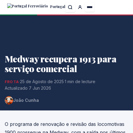
Skip
Portugal
to
the
content
Medway recupera 1913 para
serviço comercial
·
25 de Agosto de 2025
·
1 min de lecture
·
FROTA
Actualizado 7 Jun 2026
João Cunha
O programa de renovação e revisão das locomotivas
1900 prossegue na Medway, com a saída nos últimos