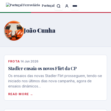
Skip
Portugal
to
the
content
João Cunha
FROTA
·
14 Jun 2026
Stadler ensaia os novos Flirt da CP
Os ensaios das novas Stadler Flirt prosseguem, tendo-se
iniciado nos últimos dias nova campanha, agora de
ensaios dinâmicos…
READ MORE →