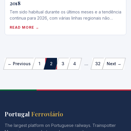
2018
Tem sido habitual durante os últimos meses e a tendência
continua para 2026, com várias linhas regionais não…
READ MORE →
Paginação
← Previous
1
2
3
4
…
32
Next →
dos
conteúdos
Portugal
Ferroviário
The largest platform on Portuguese railways. Trainspotter