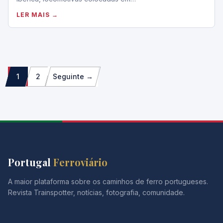
LER MAIS →
Paginação
1
2
Seguinte →
dos
conteúdos
Portugal
Ferroviário
A maior plataforma sobre os caminhos de ferro portugueses.
Revista Trainspotter, notícias, fotografia, comunidade.