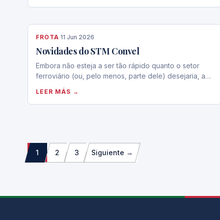
FROTA
·
11 Jun 2026
Novidades do STM Convel
Embora não esteja a ser tão rápido quanto o setor
ferroviário (ou, pelo menos, parte dele) desejaria, a…
LEER MÁS →
Paginação
1
2
3
Siguiente →
dos
conteúdos