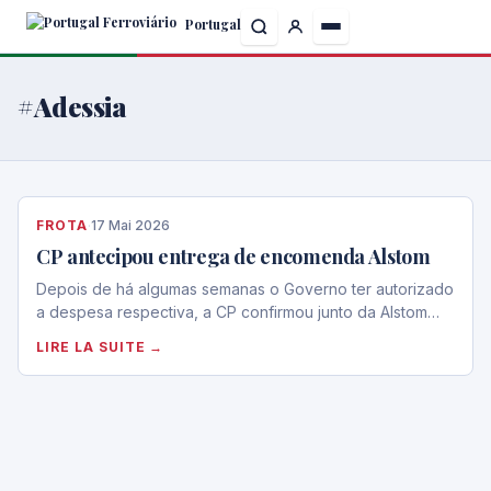
Skip
Portugal
to
the
content
#Adessia
FROTA
·
17 Mai 2026
CP antecipou entrega de encomenda Alstom
Depois de há algumas semanas o Governo ter autorizado
a despesa respectiva, a CP confirmou junto da Alstom…
LIRE LA SUITE →