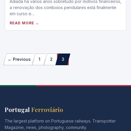
Adiada há vários anos sobretudo por motivos financeiros,
a renovação dos comboios pendulares está finalmente
em curso e…
READ MORE →
Paginação
← Previous
1
2
3
dos
conteúdos
Portugal
Ferroviário
The largest platform on Portuguese railways. Trainspotter
Magazine, news, photography, community.