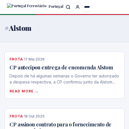
Skip
Portugal
to
the
content
#Alstom
FROTA
·
17 Mai 2026
CP antecipou entrega de encomenda Alstom
Depois de há algumas semanas o Governo ter autorizado
a despesa respectiva, a CP confirmou junto da Alstom…
READ MORE →
FROTA
·
18 Out 2025
CP assinou contrato para o fornecimento de