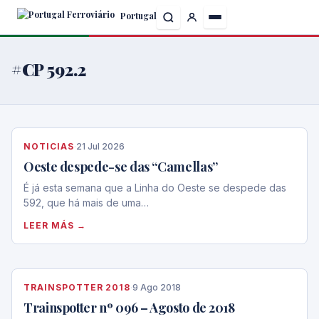
Skip
Portugal
to
the
content
#CP 592.2
NOTICIAS
·
21 Jul 2026
Oeste despede-se das “Camellas”
É já esta semana que a Linha do Oeste se despede das
592, que há mais de uma…
LEER MÁS →
TRAINSPOTTER 2018
·
9 Ago 2018
Trainspotter nº 096 – Agosto de 2018