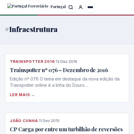
Skip
Portugal
to
the
content
#Infraestrutura
TRAINSPOTTER 2016
·
13 Dez 2016
Trainspotter nº 076 – Dezembro de 2016
Edição nº 076 O tema em destaque da nova edição da
Trainspotter online é a linha do Douro…
LER MAIS →
JOÃO CUNHA
·
11 Dez 2015
CP Carga por entre um turbilhão de reversões