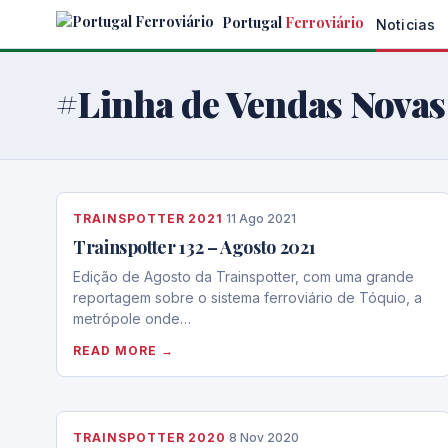
Skip
Portugal
Ferroviário
Noticias
to
the
content
#Linha de Vendas Novas
TRAINSPOTTER 2021
·
11 Ago 2021
Trainspotter 132 – Agosto 2021
Edição de Agosto da Trainspotter, com uma grande
reportagem sobre o sistema ferroviário de Tóquio, a
metrópole onde…
READ MORE →
TRAINSPOTTER 2020
·
8 Nov 2020