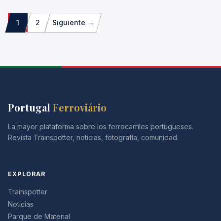
Paginação
1
2
Siguiente →
dos
conteúdos
Portugal
Ferroviário
La mayor plataforma sobre los ferrocarriles portugueses.
Revista Trainspotter, noticias, fotografía, comunidad.
EXPLORAR
Trainspotter
Noticias
Parque de Material