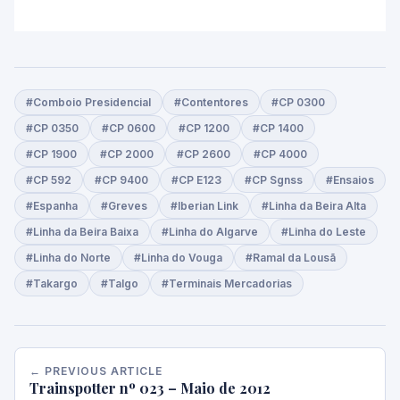
#Comboio Presidencial
#Contentores
#CP 0300
#CP 0350
#CP 0600
#CP 1200
#CP 1400
#CP 1900
#CP 2000
#CP 2600
#CP 4000
#CP 592
#CP 9400
#CP E123
#CP Sgnss
#Ensaios
#Espanha
#Greves
#Iberian Link
#Linha da Beira Alta
#Linha da Beira Baixa
#Linha do Algarve
#Linha do Leste
#Linha do Norte
#Linha do Vouga
#Ramal da Lousã
#Takargo
#Talgo
#Terminais Mercadorias
← PREVIOUS ARTICLE
Trainspotter nº 023 – Maio de 2012