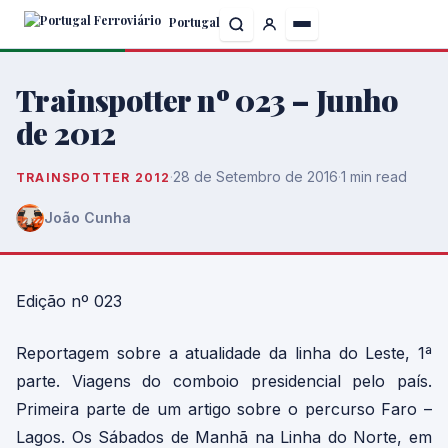
Skip
Portugal
to
the
content
Trainspotter nº 023 – Junho
de 2012
·
28 de Setembro de 2016
·
1 min read
TRAINSPOTTER 2012
João Cunha
Edição nº 023
Reportagem sobre a atualidade da linha do Leste, 1ª
parte. Viagens do comboio presidencial pelo país.
Primeira parte de um artigo sobre o percurso Faro –
Lagos. Os Sábados de Manhã na Linha do Norte, em