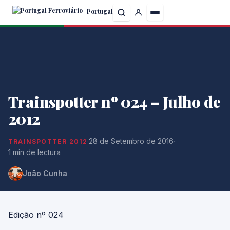
Skip
Portugal
to
the
content
Trainspotter nº 024 – Julho de
2012
·
28 de Setembro de 2016
·
TRAINSPOTTER 2012
1 min de lectura
João Cunha
Edição nº 024