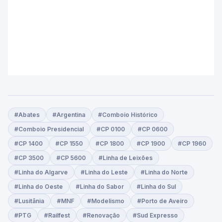
#Abates
#Argentina
#Comboio Histórico
#Comboio Presidencial
#CP 0100
#CP 0600
#CP 1400
#CP 1550
#CP 1800
#CP 1900
#CP 1960
#CP 3500
#CP 5600
#Linha de Leixões
#Linha do Algarve
#Linha do Leste
#Linha do Norte
#Linha do Oeste
#Linha do Sabor
#Linha do Sul
#Lusitânia
#MNF
#Modelismo
#Porto de Aveiro
#PTG
#Railfest
#Renovação
#Sud Expresso