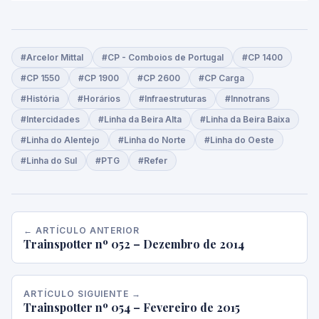
#Arcelor Mittal
#CP - Comboios de Portugal
#CP 1400
#CP 1550
#CP 1900
#CP 2600
#CP Carga
#História
#Horários
#Infraestruturas
#Innotrans
#Intercidades
#Linha da Beira Alta
#Linha da Beira Baixa
#Linha do Alentejo
#Linha do Norte
#Linha do Oeste
#Linha do Sul
#PTG
#Refer
← ARTÍCULO ANTERIOR
Trainspotter nº 052 – Dezembro de 2014
ARTÍCULO SIGUIENTE →
Trainspotter nº 054 – Fevereiro de 2015