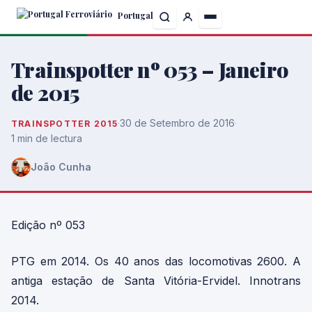
Skip
Portugal
to
the
content
Trainspotter nº 053 – Janeiro
de 2015
·
30 de Setembro de 2016
·
TRAINSPOTTER 2015
1 min de lectura
João Cunha
Edição nº 053
PTG em 2014. Os 40 anos das locomotivas 2600. A
antiga estação de Santa Vitória-Ervidel. Innotrans
2014.