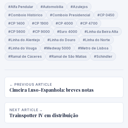
#Alfa Pendular
#Automobilia
#Azulejos
#Comboio Histórico
#Comboio Presidencial
#CP 0450
#CP 1400
#CP 1900
#CP 4000
#CP 4700
#CP 5600
#CP 9000
#Euro 4000
#Linha da Beira Alta
#Linha do Alentejo
#Linha do Douro
#Linha do Norte
#Linha do Vouga
#Medway 5000
#Metro de Lisboa
#Ramal de Cáceres
#Ramal de São Matias
#Schindler
← PREVIOUS ARTICLE
Cimeira Luso-Espanhola: breves notas
NEXT ARTICLE →
Trainspotter IV em distribuição