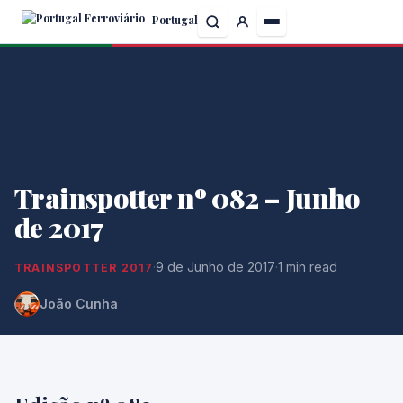
Skip
Portugal
to
the
content
Trainspotter nº 082 – Junho
de 2017
·
9 de Junho de 2017
·
1 min read
TRAINSPOTTER 2017
João Cunha