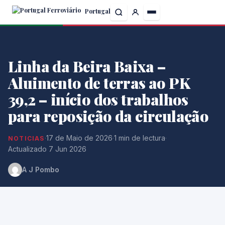
Skip
Portugal
to
the
content
Linha da Beira Baixa –
Aluimento de terras ao PK
39,2 – início dos trabalhos
para reposição da circulação
·
17 de Maio de 2026
·
1 min de lectura
·
NOTICIAS
Actualizado 7 Jun 2026
A J Pombo