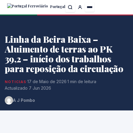
Skip
Portugal
to
the
content
Linha da Beira Baixa –
Aluimento de terras ao PK
39,2 – início dos trabalhos
para reposição da circulação
·
17 de Maio de 2026
·
1 min de leitura
·
NOTICIAS
Actualizado 7 Jun 2026
A J Pombo