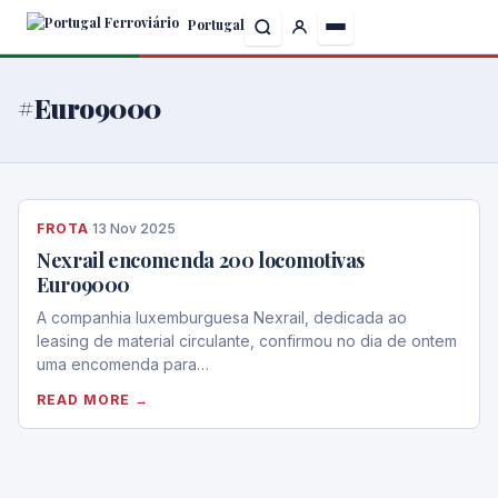
Skip
Portugal
to
the
content
#Euro9000
FROTA
·
13 Nov 2025
Nexrail encomenda 200 locomotivas
Euro9000
A companhia luxemburguesa Nexrail, dedicada ao
leasing de material circulante, confirmou no dia de ontem
uma encomenda para…
READ MORE →