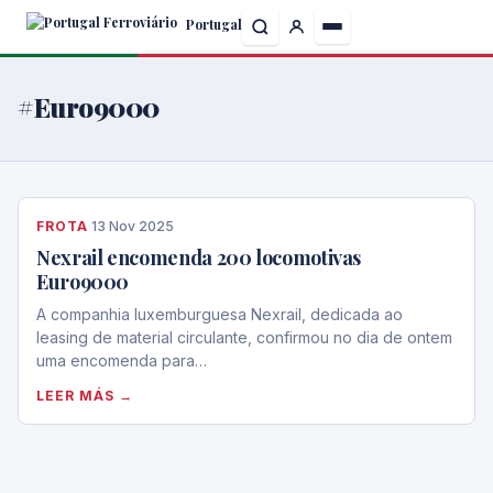
Skip
Portugal
to
the
content
#Euro9000
FROTA
·
13 Nov 2025
Nexrail encomenda 200 locomotivas
Euro9000
A companhia luxemburguesa Nexrail, dedicada ao
leasing de material circulante, confirmou no dia de ontem
uma encomenda para…
LEER MÁS →