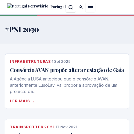
Skip
Portugal
to
the
content
#PNI 2030
INFRAESTRUTURAS
·
1 Set 2025
Consórcio AVAN propõe alterar estação de Gaia
A Agência LUSA antecipou que o consórcio AVAN,
anteriormente LusoLav, vai propor a aprovação de um
projecto de…
LER MAIS →
TRAINSPOTTER 2021
·
17 Nov 2021