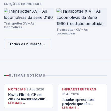
EDIÇÕES IMPRESSAS
Trainspotter XV – As
locomotivas…
Trainspotter XIV – As
Locomotivas…
Todos os números →
ÚLTIMAS NOTÍCIAS
NOTICIAS
·
2 Ago 2026
INFRAESTRUTURAS
·
31 Jul 2026
Novos Flirt da CP em
ensaios nocturnos entre
Lusolav apresentou
Entroncamento e
LER MAIS →
projecto que não
Castanheira, com
respeita caderno de
LER MAIS →