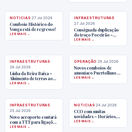
operação Medway
encargos
NOTICIAS
·
27 Jul 2026
INFRAESTRUTURAS
·
27 Jul 2026
Comboio Histórico do
Vouga está de regresso!
Consignada duplicação
LER MAIS →
do troço Poceirão –
Bombel
LER MAIS →
INFRAESTRUTURAS
·
OPERAÇÃO
·
26 Jul 2026
26 Jul 2026
Novos comboios de
amoníaco Puertollano –
Linha da Beira Baixa –
Estarreja
Aluimento de terras ao
LER MAIS →
PK 39,2 – a obra avança
LER MAIS →
INFRAESTRUTURAS
·
NOTICIAS
·
24 Jul 2026
25 Jul 2026
CCO com muitas
novidades – Horários,
Novo aeroporto contará
velocidades, cargas e
com a TTT para ligações
LER MAIS →
bastante mais
rápidas
LER MAIS →