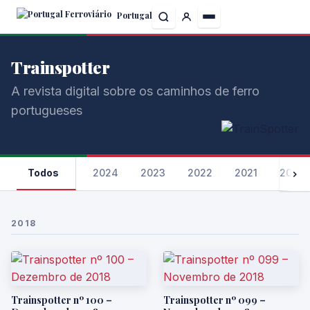
Skip
Portugal
to
the
content
Trainspotter
A revista digital sobre os caminhos de ferro
portugueses
Todos
2024
2023
2022
2021
2020
2018
Trainspotter nº 100 –
Trainspotter nº 099 –