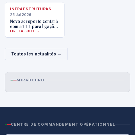
INFRAESTRUTURAS
·
25 Jul 2026
Novo aeroporto contará
com a TTT para ligações
rápidas
LIRE LA SUITE →
Toutes les actualités →
MIRADOURO
CENTRE DE COMMANDEMENT OPÉRATIONNEL