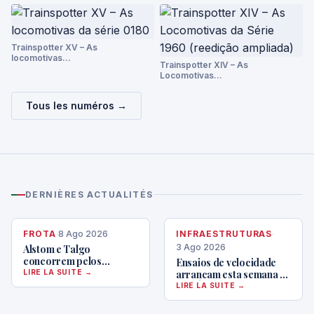
Trainspotter XV – As
locomotivas…
Trainspotter XIV – As
Locomotivas…
Tous les numéros →
DERNIÈRES ACTUALITÉS
FROTA
·
8 Ago 2026
INFRAESTRUTURAS
·
3 Ago 2026
Alstom e Talgo
concorrem pelos
Ensaios de velocidade
comboios de alta
LIRE LA SUITE →
arrancam esta semana na
velocidade da CP
LAV Évora – Caia
LIRE LA SUITE →