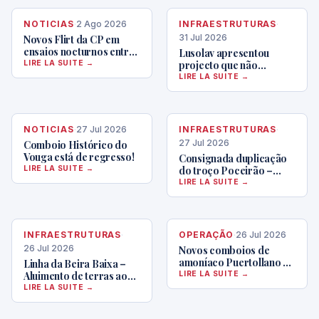
NOTICIAS
·
2 Ago 2026
INFRAESTRUTURAS
·
31 Jul 2026
Novos Flirt da CP em
ensaios nocturnos entre
Lusolav apresentou
Entroncamento e
LIRE LA SUITE →
projecto que não
Castanheira, com
respeita caderno de
LIRE LA SUITE →
operação Medway
encargos
NOTICIAS
·
27 Jul 2026
INFRAESTRUTURAS
·
27 Jul 2026
Comboio Histórico do
Vouga está de regresso!
Consignada duplicação
LIRE LA SUITE →
do troço Poceirão –
Bombel
LIRE LA SUITE →
INFRAESTRUTURAS
·
OPERAÇÃO
·
26 Jul 2026
26 Jul 2026
Novos comboios de
amoníaco Puertollano –
Linha da Beira Baixa –
Estarreja
Aluimento de terras ao
LIRE LA SUITE →
PK 39,2 – a obra avança
LIRE LA SUITE →