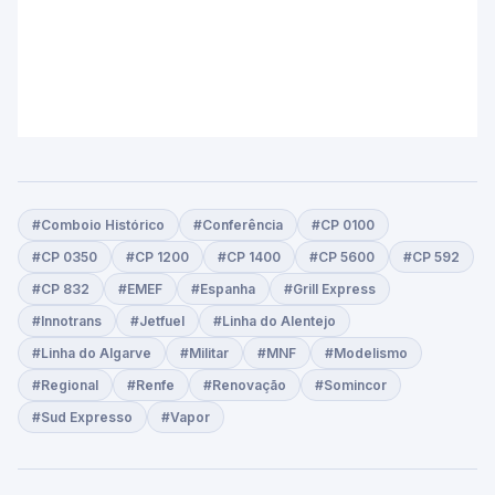
#Comboio Histórico
#Conferência
#CP 0100
#CP 0350
#CP 1200
#CP 1400
#CP 5600
#CP 592
#CP 832
#EMEF
#Espanha
#Grill Express
#Innotrans
#Jetfuel
#Linha do Alentejo
#Linha do Algarve
#Militar
#MNF
#Modelismo
#Regional
#Renfe
#Renovação
#Somincor
#Sud Expresso
#Vapor