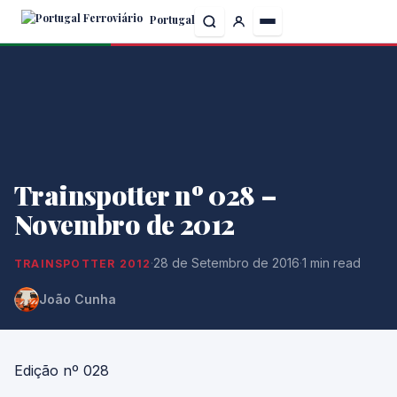
Skip
Portugal
to
the
content
Trainspotter nº 028 –
Novembro de 2012
·
28 de Setembro de 2016
·
1 min read
TRAINSPOTTER 2012
João Cunha
Edição nº 028