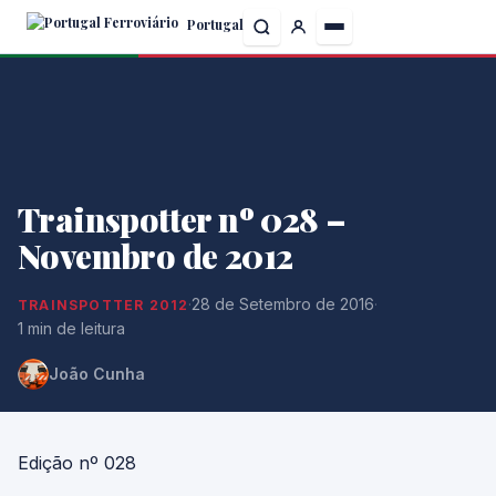
Skip
Portugal
to
the
content
Trainspotter nº 028 –
Novembro de 2012
·
28 de Setembro de 2016
·
TRAINSPOTTER 2012
1 min de leitura
João Cunha
Edição nº 028