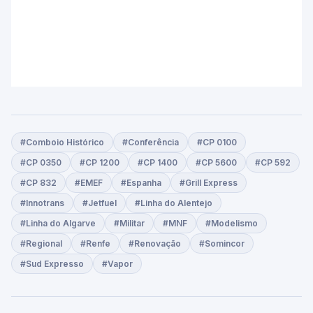
#Comboio Histórico
#Conferência
#CP 0100
#CP 0350
#CP 1200
#CP 1400
#CP 5600
#CP 592
#CP 832
#EMEF
#Espanha
#Grill Express
#Innotrans
#Jetfuel
#Linha do Alentejo
#Linha do Algarve
#Militar
#MNF
#Modelismo
#Regional
#Renfe
#Renovação
#Somincor
#Sud Expresso
#Vapor