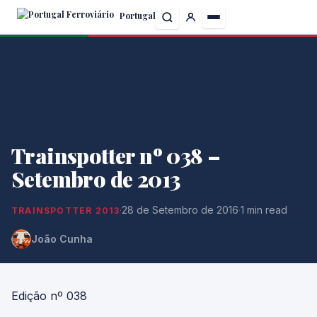
Skip
Portugal
to
the
content
Trainspotter nº 038 –
Setembro de 2013
·
28 de Setembro de 2016
·
1 min read
TRAINSPOTTER 2013
João Cunha
Edição nº 038