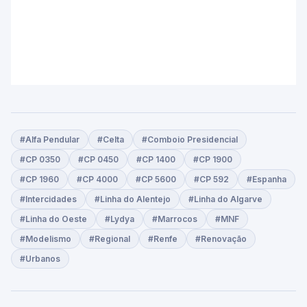
#Alfa Pendular
#Celta
#Comboio Presidencial
#CP 0350
#CP 0450
#CP 1400
#CP 1900
#CP 1960
#CP 4000
#CP 5600
#CP 592
#Espanha
#Intercidades
#Linha do Alentejo
#Linha do Algarve
#Linha do Oeste
#Lydya
#Marrocos
#MNF
#Modelismo
#Regional
#Renfe
#Renovação
#Urbanos