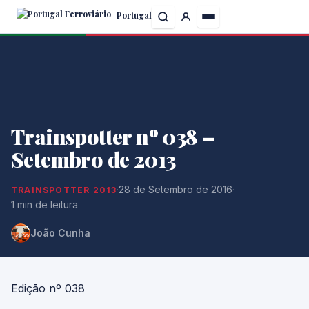
Skip
Portugal
to
the
content
Trainspotter nº 038 –
Setembro de 2013
·
28 de Setembro de 2016
·
TRAINSPOTTER 2013
1 min de leitura
João Cunha
Edição nº 038