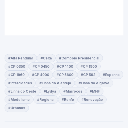
#Alfa Pendular
#Celta
#Comboio Presidencial
#CP 0350
#CP 0450
#CP 1400
#CP 1900
#CP 1960
#CP 4000
#CP 5600
#CP 592
#Espanha
#Intercidades
#Linha do Alentejo
#Linha do Algarve
#Linha do Oeste
#Lydya
#Marrocos
#MNF
#Modelismo
#Regional
#Renfe
#Renovação
#Urbanos