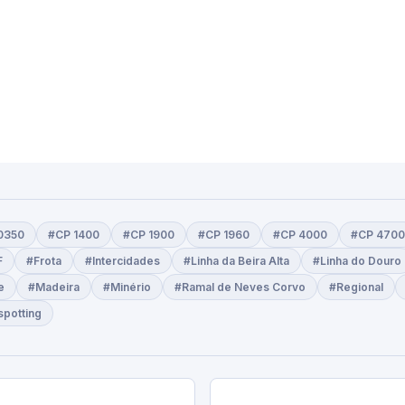
0350
#CP 1400
#CP 1900
#CP 1960
#CP 4000
#CP 4700
F
#Frota
#Intercidades
#Linha da Beira Alta
#Linha do Douro
e
#Madeira
#Minério
#Ramal de Neves Corvo
#Regional
spotting