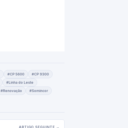
#CP 5600
#CP 9300
#Linha do Leste
#Renovação
#Somincor
ARTIGO SEGUINTE →