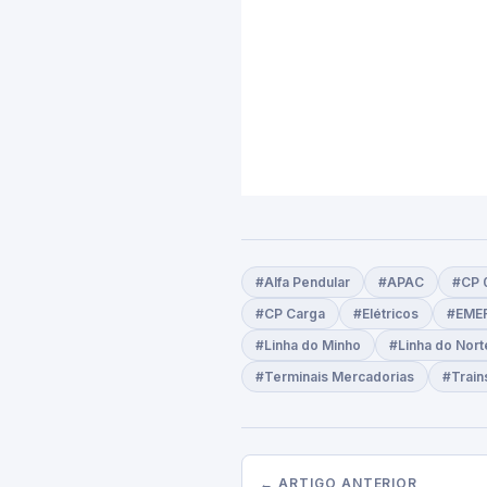
#Alfa Pendular
#APAC
#CP 
#CP Carga
#Elétricos
#EME
#Linha do Minho
#Linha do Nort
#Terminais Mercadorias
#Train
← ARTIGO ANTERIOR