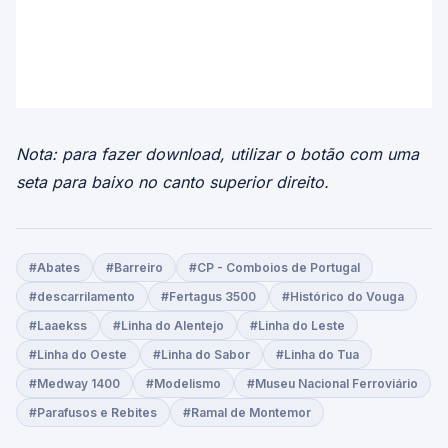
Nota: para fazer download, utilizar o botão com uma
seta para baixo no canto superior direito.
#Abates
#Barreiro
#CP - Comboios de Portugal
#descarrilamento
#Fertagus 3500
#Histórico do Vouga
#Laaekss
#Linha do Alentejo
#Linha do Leste
#Linha do Oeste
#Linha do Sabor
#Linha do Tua
#Medway 1400
#Modelismo
#Museu Nacional Ferroviário
#Parafusos e Rebites
#Ramal de Montemor