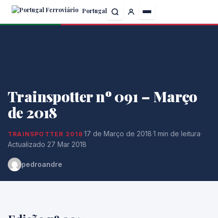
Skip
Portugal
to
the
content
Trainspotter nº 091 – Março
de 2018
·
17 de Março de 2018
·
1 min de leitura
·
TRAINSPOTTER 2018
Actualizado 27 Mar 2018
pedroandre